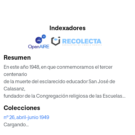
Indexadores
Resumen
En este año 1948, en que conmemoramos el tercer
centenario
de la muerte del esclarecido educador San José de
Calasanz,
fundador de la Congregación religiosa de las Escuelas
Pías, uno de los medios adecuados para honrar su
Colecciones
venerable
nº 26, abril-junio 1949
memoria nos ha parecido que podía ser el espigar, en
Cargando...
su abundante epistolario, diversos pensamientos
relacionados