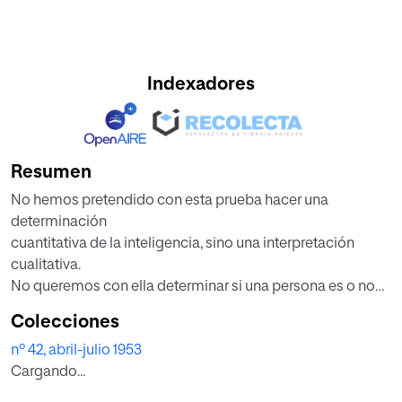
Indexadores
Resumen
No hemos pretendido con esta prueba hacer una
determinación
cuantitativa de la inteligencia, sino una interpretación
cualitativa.
No queremos con ella determinar si una persona es o no
es inteligente.
Colecciones
La hemos realizado siempre habiendo determinado ya de
nº 42, abril-julio 1953
antemano
Cargando...
si la persona examinada lo era o no lo era. Únicamente
hemos