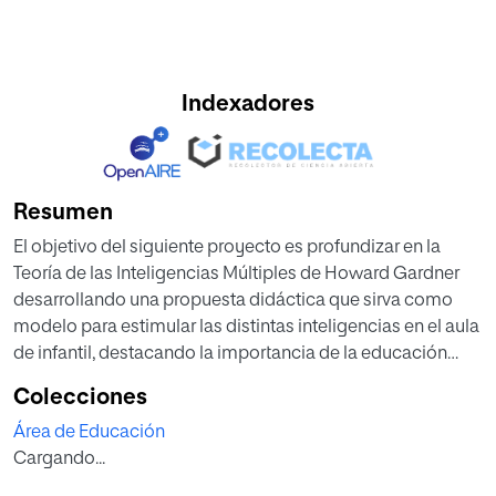
Indexadores
Resumen
El objetivo del siguiente proyecto es profundizar en la
Teoría de las Inteligencias Múltiples de Howard Gardner
desarrollando una propuesta didáctica que sirva como
modelo para estimular las distintas inteligencias en el aula
de infantil, destacando la importancia de la educación
personalizada para el desarrollo integral de la persona. Se
Colecciones
recuperan las distintas aportaciones sobre el concepto
Área de Educación
inteligencia de los autores que más influencia han tenido
Cargando...
en su evolución y cómo ha influido en el proceso de
enseñanza y aprendizaje en la escuela, contemplando la