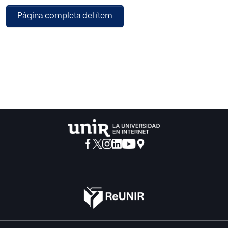
escolar, o dedica cada período de tiempo a un solo
Página completa del ítem
aspecto para
reunir más tarde todas las notas en una sola. En todo caso,
califica porque
cree en la posibilidad de la calificación; porque desea
reducir al mínimo
los márgenes de error y guardar un recuerdo más preciso
del aprovechamiento
de cada escolar; porque intenta orientar a los educandos
en
su aprendizaje.
Mas así como nadie discute la posibilidad de calificar a
los escolares,
ya que uno de los afanes del hombre es el «afán
calificador» que nos
lleva a la fuerte y matizada gama de buenos, malos,
diestros, torpes, inteligentes,
etc. (recordemos los tres grados del adjetivo calificativo: