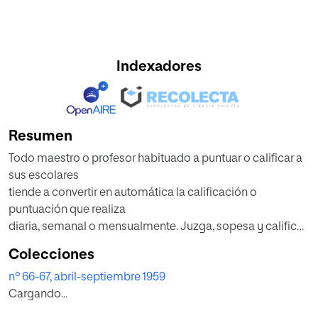
Indexadores
Resumen
Todo maestro o profesor habituado a puntuar o calificar a
sus escolares
tiende a convertir en automática la calificación o
puntuación que realiza
diaria, semanal o mensualmente. Juzga, sopesa y califica
las materias o facetas
Colecciones
que estima de mayor importancia y deja sin calificar las de
nº 66-67, abril-septiembre 1959
menor
Cargando...
interés. Puntúa y ordena periódicamente de acuerdo con
todo el complejo