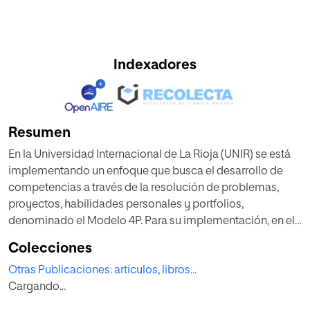
Indexadores
Resumen
En la Universidad Internacional de La Rioja (UNIR) se está
implementando un enfoque que busca el desarrollo de
competencias a través de la resolución de problemas,
proyectos, habilidades personales y portfolios,
denominado el Modelo 4P. Para su implementación, en el
contexto del Máster Universitario en Didáctica de las
Colecciones
Matemáticas, se ha desarrollado una innovación
Otras Publicaciones: artículos, libros...
educativa para la asignatura de Desarrollo del
Cargando...
Pensamiento Lógico-Matemático, basada en la creación
colaborativa de un mapa mental, con el objetivo de