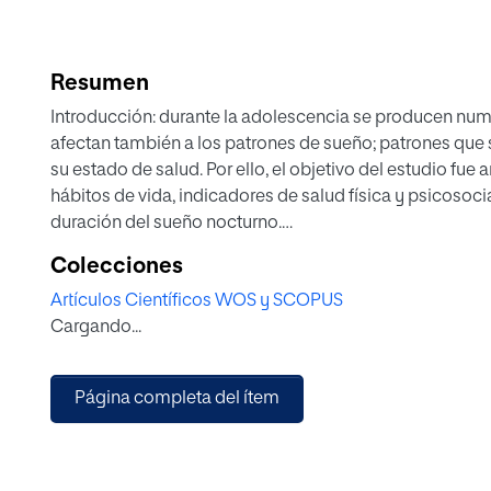
Resumen
Introducción: durante la adolescencia se producen num
afectan también a los patrones de sueño; patrones que s
su estado de salud. Por ello, el objetivo del estudio fue a
hábitos de vida, indicadores de salud física y psicosoci
duración del sueño nocturno.
Material y métodos: el estudio se llevó a cabo sobre una 
Colecciones
de 25 centros educativos de una región del norte de Es
Artículos Científicos WOS y SCOPUS
nocturno, así como la adherencia a la dieta mediterránea,
Cargando...
relacionada con la salud, autoestima, consumo máximo
rendimiento académico y diversos factores sociodemo
Resultados: tener mayor edad e índice de masa corpora
Página completa del ítem
mediterránea y estudiar en centros de zonas urbanas f
horas de sueño nocturno, llegando a explicar el 26,2% 
no cumplían con las recomendaciones de sueño noctur
de vida relacionada con la salud y autoestima, así como