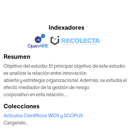
Indexadores
Resumen
Objetivo del estudio: El principal objetivo de este estudio
es analizar la relación entre innovación
abierta y estrategia organizacional. Además, se estudia el
efecto mediador de la gestión de riesgo
corporativo en esta relación.
Metodología/enfoque: En Portugal se llevó a cabo un
Colecciones
estudio cuantitativo basado en una encuesta a
Artículos Científicos WOS y SCOPUS
251 directores ejecutivos de hoteles en PYMEs.
Cargando...
Originalidad/relevancia: Mientras que otros estudios
analizaron la relación entre innovación abierta y