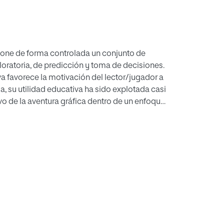
pone de forma controlada un conjunto de
loratoria, de predicción y toma de decisiones.
a favorece la motivación del lector/jugador a
a, su utilidad educativa ha sido explotada casi
vo de la aventura gráfica dentro de un enfoque
al que estructura los elementos de la
ucativas, narrativa, retos, proceso de juego
fica “Urano” instancia dicho modelo,
n alumnos de segundo y tercer ciclo de
este modo, a medida que el jugador resuelve
ción de las competencias educativas implicadas
 está siendo analizada, junto a otros
s colegios de la ciudad de Granada, y algunos
abajo.