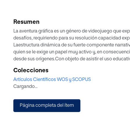
Resumen
La aventura gráfica es un género de videojuego que ex
desafíos, requiriendo para su resolución capacidad exp
Laestructura dinámica de su fuerte componente narrativ
quien se le exige un papel muy activo y, en consecuenci
desde sus orígenes.Con objeto de asistir el uso educati
basado en competencias, se define un modelo conceptu
Colecciones
aventura en torno a cinco componentes: competencias ed
Artículos Científicos WOS y SCOPUS
y proceso educativo. Como caso de uso, la aventura grá
Cargando...
permitiendo soportar y evaluar lalectura comprensiva e
primaria de acuerdo al sistema educativo español. De 
retos lúdicos, la aventura “Urano” gestiona la adquisi
Página completa del ítem
y genera informes de evaluación cuya utilidad educativa
aspectos, en una experiencia en la que participan vario
de cuyos resultados preliminares se discuten en este tr