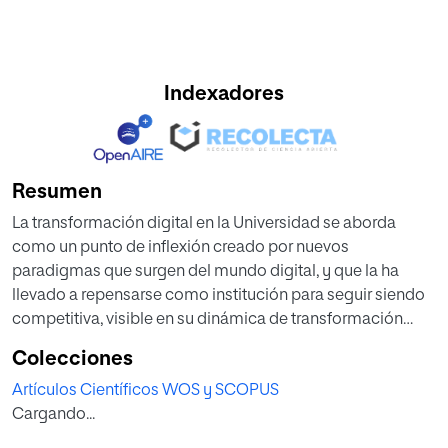
Indexadores
Resumen
La transformación digital en la Universidad se aborda
como un punto de inflexión creado por nuevos
paradigmas que surgen del mundo digital, y que la ha
llevado a repensarse como institución para seguir siendo
competitiva, visible en su dinámica de transformación
social, sostenible a través del tiempo, y no perder su
Colecciones
vigencia en el desarrollo tecnológico que surge, en
Artículos Científicos WOS y SCOPUS
constate cambio, atendiendo así las necesidades del
Cargando...
entorno social del que forma parte. Al asumir este reto, la
universidad reconoce que es de vital importancia, como