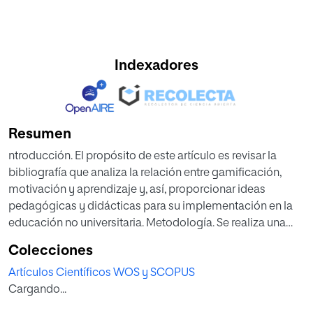
Indexadores
Resumen
ntroducción. El propósito de este artículo es revisar la
bibliografía que analiza la relación entre gamificación,
motivación y aprendizaje y, así, proporcionar ideas
pedagógicas y didácticas para su implementación en la
educación no universitaria. Metodología. Se realiza una
metodología mixta, en la que se analiza una muestra
Colecciones
intencional conformada por 37 artículos, escogidos
Artículos Científicos WOS y SCOPUS
intencionalmente siguiendo los estándares de evaluación
Cargando...
de la American Educational Research Association(AERA,
2006), de un total de 1 706 estudios, publicados en ISI Web