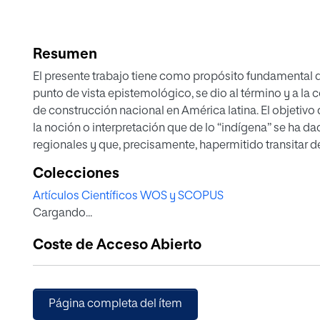
Resumen
El presente trabajo tiene como propósito fundamental desentrañar la significación que, desde el
punto de vista epistemológico, se dio al término y a la condición de “indígena” durante los procesos
de construcción nacional en América latina. El objetivo de esta labor es la de aportar luces en torno a
la noción o interpretación que de lo “indígena” se ha dado en los diferentes procesos históricos
regionales y que, precisamente, hapermitido transitar de un momento caracterizado por la completa
negación de la diferenciación cultural a uno en el que, si bien aún se presentan múltiples desafíos, al
Colecciones
menos se reconoce la importancia y al valor de las soc
Artículos Científicos WOS y SCOPUS
Cargando...
Coste de Acceso Abierto
Página completa del ítem