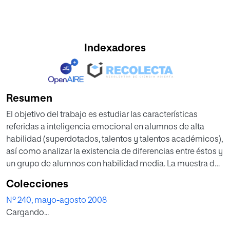
Indexadores
Resumen
El objetivo del trabajo es estudiar las características
referidas a inteligencia emocional en alumnos de alta
habilidad (superdotados, talentos y talentos académicos),
así como analizar la existencia de diferencias entre éstos y
un grupo de alumnos con habilidad media. La muestra de
alumnos de alta habilidad pertenece a diferentes colegios
Colecciones
de Murcia. La identificación se hizo siguiendo un
Nº 240, mayo-agosto 2008
procedimiento riguroso, que consistió en requerir
Cargando...
diferentes criterios valorados por diversas escalas: a)
denominación de los profesores, mediante una escala