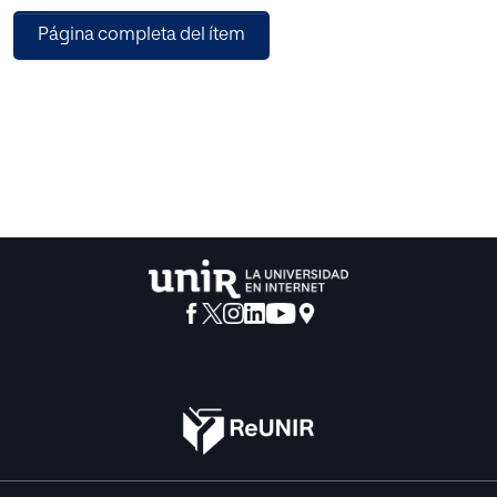
basada en la teoría de Renzulli (1798); b) test de habilidad
Página completa del ítem
(BADyG, Yuste, Martínez, y Galve, 2001); y c) test de
creatividad (Torrance Test of Creative Thinking, TTCT,
Torrance, 1974). La muestra de alumnos de alta habilidad
incluyó 182 (chicos y chicas). Las edades fueron de 6 a 12
años. La muestra de alumnos de habilidad media fue de
1393 estudiantes de 6 a 17 años (chicos y chicas). Ambos
grupos cumplimentaron el EQ-i:YV (Emotional Quotient
Inventory Youth Version, Bar-On & Parker 2000). Los
resultados hallados indican la existencia de diferencias
estadísticamente significativas entre los alumnos con
habilidades medias y los de alta habilidad en la
autopercepción que tienen sobre su adaptabilidad y su
capacidad para canalizar o manejar el estrés. Para finalizar,
se informa de diferencias estadísticamente significativas
en inteligencia emocional entre chicos y chicas.