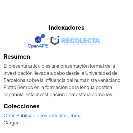
Indexadores
Resumen
El presente artículo es una presentación formal de la
investigación llevada a cabo desde la Universidad de
Barcelona sobre la influencia del humanista veneciano
Pietro Bembo en la formación de la lengua poética
española. Esta investigación demostrará cómo los
principales teóricos del Renacimiento español estuvieron
Colecciones
influenciados por las ”Prosas de la lengua vulgar” (1525) de
Otras Publicaciones: artículos, libros...
Bembo, que para las letras italianas supusieron la
Cargando...
codificación del petrarquismo del XVI y la lengua poética
italiana. La tesis doctoral en la que se enmarca contribuirá