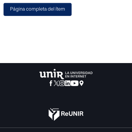
estructurado de
Página completa del ítem
investigación cualitativa de forma que a través de la
observación sistemática del archivo se obtiene un primer
inventario y cuadro de clasificación. Las entrevistas a
familiares y la revisión de estudios previos, se utilizan
como herramientas para reconstruir la historia de la
actividad profesional de los miembros de la familia.
Mediante técnicas cualitativas y cuantitativas, se generan
unos resultados centrados, por una parte, en la
reconstrucción de la tradición musical de banda, y por
otra, en el estado parcial del archivo en las subseries
referidas a la zarzuela y a la música sacra, con especial
atención al legado del padre de la familia, Vicente López
Carrió y uno de los hijos, Matías López Cabrera. Las
conclusiones que se obtienen generan nuevas
aportaciones de interés para los interesados en la historia
local del Verger, pero sobretodo se obtienen nuevas
hipótesis de investigación para futuros proyectos