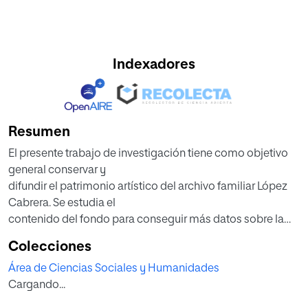
Indexadores
Resumen
El presente trabajo de investigación tiene como objetivo
general conservar y
difundir el patrimonio artístico del archivo familiar López
Cabrera. Se estudia el
contenido del fondo para conseguir más datos sobre la
relevancia e importancia de la actividad musical y teatral
Colecciones
de la familia López Cabrera. A través de la normativa
Área de Ciencias Sociales y Humanidades
internacional ISAD (G) se elabora un manual de
Cargando...
catalogación que servirá de base para futuras
investigaciones del archivo. Se parte de un diseño no