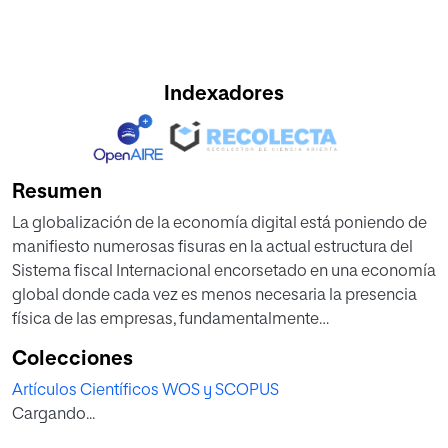
Indexadores
Resumen
La globalización de la economía digital está poniendo de
manifiesto numerosas fisuras en la actual estructura del
Sistema fiscal Internacional encorsetado en una economía
global donde cada vez es menos necesaria la presencia
física de las empresas, fundamentalmente
multinacionales que operan a través de las redes. Esta
Colecciones
circunstancia implica un grave problema para determinar
Artículos Científicos WOS y SCOPUS
en qué jurisdicción deberían gravarse los eneficios
Cargando...
obtenidos. En este contexto organizaciones como la
OCDE e instituciones como la Unión Europea continúan