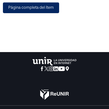
Manizales, Colombia, apoyando el desarrollo profesional
Página completa del ítem
de los docentes. El estudio sigue una metodología de
investigación-acción, estructurada en diagnóstico, diseño,
implementación, evaluación y reflexión, adaptándose a
las necesidades del centro educativo. Además, se
contempla el uso de co-docencia y micro aprendizaje
para una formación docente efectiva. Se espera que la
metodología maker favorezca el desarrollo de
habilidades lingüísticas más naturales en los estudiantes y
fortalezca las prácticas pedagógicas de los docentes
mediante el uso de diversos materiales didácticos.
Investigaciones previas han demostrado que el enfoque
maker mejora la colaboración entre estudiantes, favorece
la reflexión sobre los contenidos y contribuye a un entorno
educativo inclusivo, promoviendo competencias clave
como la comunicación multilingüe, competencias cívicas
e iniciativa altruista.