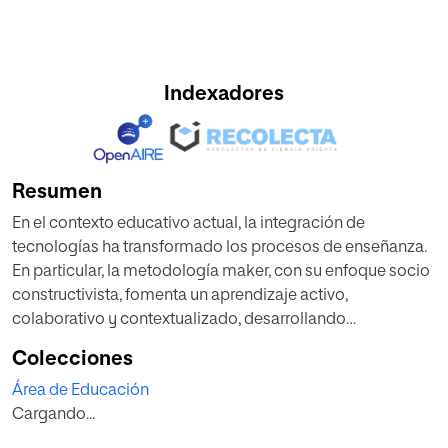
Indexadores
Resumen
En el contexto educativo actual, la integración de
tecnologías ha transformado los procesos de enseñanza.
En particular, la metodología maker, con su enfoque socio
constructivista, fomenta un aprendizaje activo,
colaborativo y contextualizado, desarrollando
competencias en áreas como pensamiento lógico-
Colecciones
computacional, creatividad y resolución de problemas. El
Área de Educación
objetivo de este proyecto es diseñar una guía teórico-
Cargando...
práctica para implementar la metodología maker en la
enseñanza del inglés en un Centro de Enseñanza de