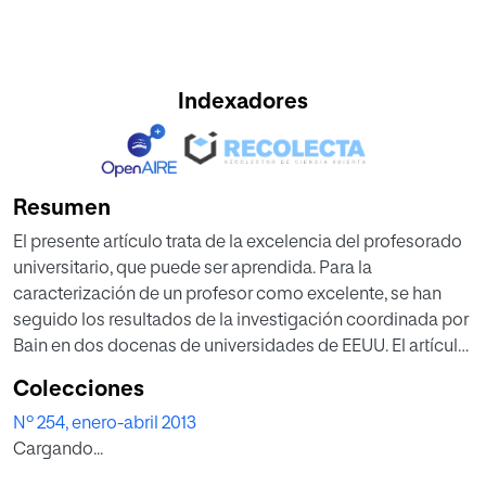
Indexadores
Resumen
El presente artículo trata de la excelencia del profesorado
universitario, que puede ser aprendida. Para la
caracterización de un profesor como excelente, se han
seguido los resultados de la investigación coordinada por
Bain en dos docenas de universidades de EEUU. El artículo
presenta los siguientes apartados: la descripción del
Colecciones
procedimiento de Bain para detectar la excelencia en los
Nº 254, enero-abril 2013
profesores universitarios y en qué consiste tal excelencia;
Cargando...
qué concepción tienen los mejores profesores
universitarios del aprendizaje y de la docencia; cómo se