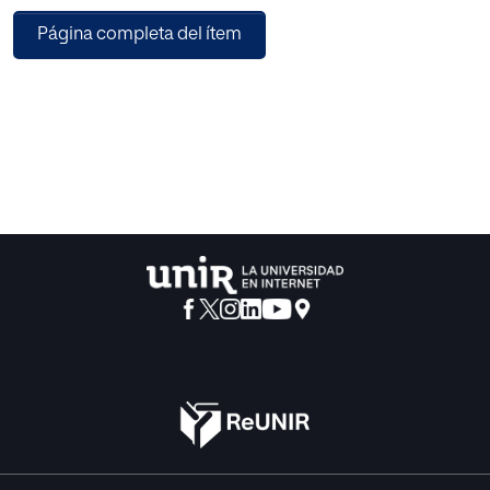
relacionan con los alumnos; cómo promueven la
Página completa del ítem
investigación y la promoción profesional de sus
discípulos; y la excelencia del profesor universitario en la
España de hoy. Como trasfondo de la reflexión filosófica
sobre la excelencia en el profesor universitario, se
prácticas del profesor Ibáñez-Martín, que ha hecho de la
excelencia universitaria uno de los ejes de su ejercicio
profesional.