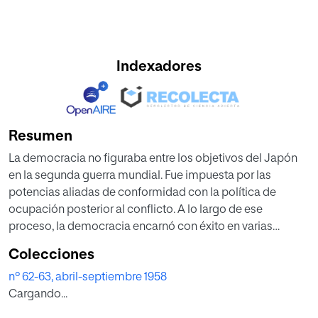
Indexadores
Resumen
La democracia no figuraba entre los objetivos del Japón
en la segunda guerra mundial. Fue impuesta por las
potencias aliadas de conformidad con la política de
ocupación posterior al conflicto. A lo largo de ese
proceso, la democracia encarnó con éxito en varias
instituciones: en la nueva constitución y en otras leyes y
Colecciones
reglamentos.
nº 62-63, abril-septiembre 1958
Cargando...
Uno de los aspectos de esas importaciones fue la reforma
de la enseñanza. La Constitución, la Ley Fundamental de