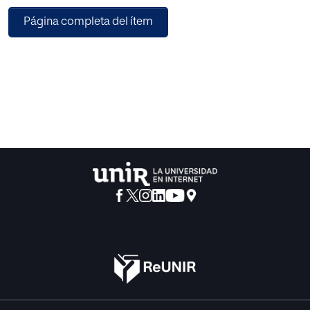
Enseñanza y la Ley de Enseñanza Escolar definen las
Página completa del ítem
normas fundamentales de la nueva educación, y dichos
instrumentos institucionalizan, por una parte, la educación
democrática, y por otra, orientan claramente su ideología.
Dadas las circunstancias, las ideas y métodos de la
enseñanza norteamericana han ejercido una influencia
enorme en el aspecto práctico de la educación,
emprendiéndose con entusiasmo investigaciones y
experimentos de gran alcance. Durante los últimos años,
la nueva enseñanza ha logrado en cierta medida educar a
la nueva generación según normas más democráticas.