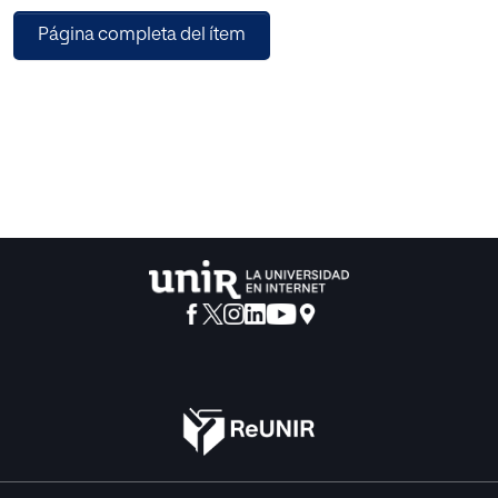
de funciones ejecutivas de una niña de 11 años
Página completa del ítem
diagnosticada con esquizofrenia infantil, así como
analizar su relación con el desempeño académico. Se
empleó un diseño de caso único con enfoque descriptivo,
mediante la aplicación de pruebas neuropsicológicas
estandarizadas (WISC-V, BANFE-3 y BRIEF-2),
complementadas con el análisis del rendimiento escolar.
Los resultados evidenciaron alteraciones en memoria de
trabajo, planificación y control inhibitorio de tipo
cognitivo, coherentes con el modelo neurodesarrollativo
del trastorno. Dichas dificultades se relacionaron con un
desempeño académico inicialmente descendido,
especialmente en áreas que demandan organización
cognitiva compleja, aunque se observó mejora progresiva
asociada a la estructuración ambiental y el
acompañamiento pedagógico. Se concluye que el perfil
ejecutivo constituye un eje central en la comprensión
funcional de la esquizofrenia infantil y representa un