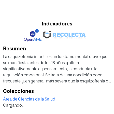
Indexadores
Resumen
La esquizofrenia infantil es un trastorno mental grave que
se manifiesta antes de los 13 años y altera
significativamente el pensamiento, la conducta y la
regulación emocional. Se trata de una condición poco
frecuente y, en general, más severa que la esquizofrenia de
inicio en la adultez, asociándose a mayor deterioro
Colecciones
cognitivo, predominio de síntomas negativos y un
Área de Ciencias de la Salud
impacto considerable en el funcionamiento escolar y
Cargando...
social.
El presente estudio tuvo como objetivo describir el perfil