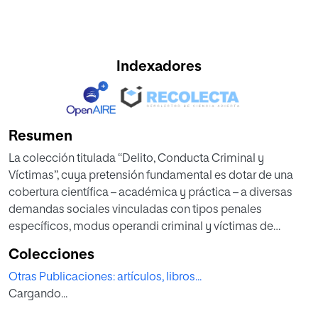
Indexadores
Resumen
La colección titulada “Delito, Conducta Criminal y
Víctimas”, cuya pretensión fundamental es dotar de una
cobertura científica – académica y práctica – a diversas
demandas sociales vinculadas con tipos penales
específicos, modus operandi criminal y víctimas de
delitos, continúa ofreciendo en este segundo volumen una
Colecciones
cobertura jurídica, criminológica y psicológica, con el
Otras Publicaciones: artículos, libros...
título “Víctimas y Agresores en Delitos contra la Libertad
Cargando...
Sexual: Un análisis integral”. Así, en un total de trece
capítulos escritos por expertos/as profesionales e