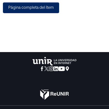
investigadores/as académicos, se abordan cuestiones
Página completa del ítem
como el consentimiento, la sumisión química o los nuevos
tipos penales contra la libertad sexual, la prevención de
este tipo de agresiones, el perfil de los agresores juveniles,
explicaciones de las agresiones sexuales grupales, el
fenómeno incel, las relaciones entre agresión sexual y
homicidio, aspectos relacionados con la intervención con
agresores, la primera intervención policial con las
víctimas, la prevención de la revictimización o el impacto
psicológico en las víctimas de agresión sexual, entre otras
cuestiones. Se proponen, además, varios casos prácticos
que ilustran los últimos avances teóricos relacionados con
esta tipología delictiva. Este segundo volumen de la
colección nace con la vocación de servir de referencia
para académicos, investigadores y profesionales del
ámbito de los delitos contra la libertad sexual desde
diversas perspectivas.