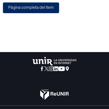
estos alumnos. En este trabajo se ha realizado un estudio
Página completa del ítem
exploratorio con la finalidad de determinar el grado de
conocimiento del TDAH y el grado de utilización de
recursos TIC como medida de atención a la diversidad,
por un grupo de docentes de la Comunidad Autónoma de
Navarra. Los resultados obtenidos revelan que el
conocimiento de la mitad de los encuestados no es el
adecuado y que a pesar de que las TIC se encuentran
incluidas en su práctica docente, no emplean softwares
educativos como medida de atención a la diversidad, ni
para el tratamiento de TDAH.