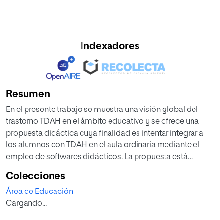
Indexadores
Resumen
En el presente trabajo se muestra una visión global del
trastorno TDAH en el ámbito educativo y se ofrece una
propuesta didáctica cuya finalidad es intentar integrar a
los alumnos con TDAH en el aula ordinaria mediante el
empleo de softwares didácticos. La propuesta está
planteada como una posible alternativa metodológica
Colecciones
para atender a las necesidades concretas de estos
Área de Educación
alumnos. Hay estudios que postulan que el conocimiento
Cargando...
del docente está directamente relacionado con la
implementación de metodologías más adecuadas a