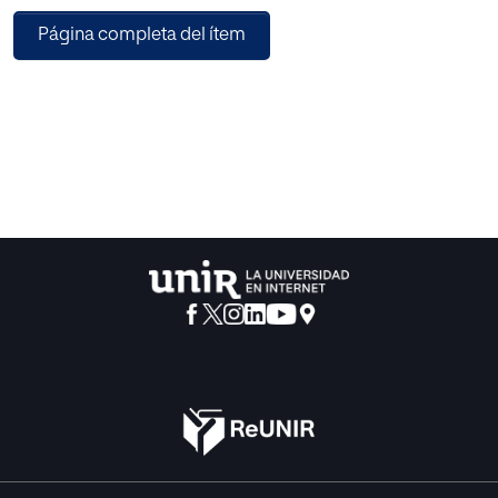
enfoque cuantitativo, con un diseño de investigación
Página completa del ítem
transversal de alcance correlacional. Participaron 122
adolescentes, la media de edad fue 17,69 (desviación
estándar (DE): 2,9). La mayoría de las adolescentes
pertenecían a un nivel socioeconómico bajo. Las
adolescentes respondieron una escala sobre prácticas
parentales, otra sobre síntomas de ansiedad y otra sobre
síntomas de depresión. Entre los resultados más
interesantes destacamos que la práctica autoritaria fue la
menos presente en la muestra. Se encontró una
correlación negativa entre los síntomas de depresión y los
estilos de crianza autoritativo y permisivo. Se concluye de
este trabajo que cuando en casa hay un estilo de crianza
autoritativo o permisivo, hay menos síntomas de
depresión, sin embargo, cuando hay un estilo de crianza
negligente y autoritario hay más probabilidad de que
existan síntomas de depresión y ansiedad en
las adolescentes embarazadas.