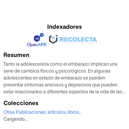
Indexadores
Resumen
Tanto la adolescencia como el embarazo implican una
serie de cambios físicos y psicológicos. En algunas
adolescentes en estado de embarazo se pueden
presentar síntomas ansiosos y depresivos que pueden
estar relacionados a diferentes aspectos de la vida de las
madres. En este estudio exploraremos la relación entre
Colecciones
estos dos grupos de síntomas y las prácticas de crianza. El
Otras Publicaciones: artículos, libros...
objetivo de este es analizar la asociación entre las
Cargando...
prácticas de crianza y la sintomatología ansiosa y
depresiva en adolescentes embarazadas. Partimos de un