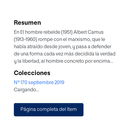
Resumen
En El hombre rebelde (1951) Albert Camus
(1913-1960) rompe con el marxismo, que le
había atraído desde joven, y pasa a defender
de una forma cada vez más decidida la verdad
y la libertad, al hombre concreto por encima
de cualquier ideología totalitaria. En su obra
Colecciones
se pueden encontrar argumentos, basados
Nº 170 septiembre 2019
en la aceptación de realidad y en la lucha por
Cargando...
los valores, que sirven de revulsivo contra
el pensamiento débil y el nihilismo de la
posmodernidad.
Página completa del ítem