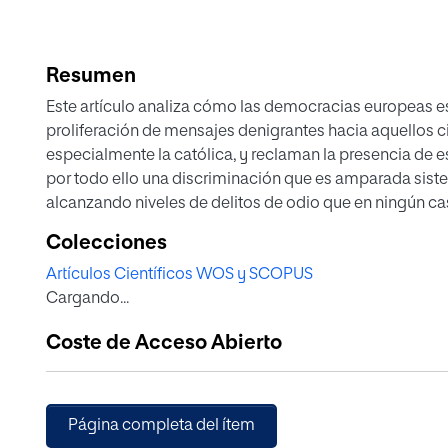
Resumen
Este artículo analiza cómo las democracias europeas 
proliferación de mensajes denigrantes hacia aquellos c
especialmente la católica, y reclaman la presencia de e
por todo ello una discriminación que es amparada siste
alcanzando niveles de delitos de odio que en ningún cas
raza, la discapacidad o la orientación sexual.
Colecciones
Los delitos de odio por motivos religiosos hacia el cat
Artículos Científicos WOS y SCOPUS
legitimando las afrentas hacia una religión que se cari
Cargando...
a los que se etiqueta como privilegiados explotadores,
interesada entre el fenómeno de la secularización y el de
Coste de Acceso Abierto
político de la laicidad del Estado, se demoniza como f
creyente católico que, desde el respeto absoluto a los
como valores propositivos para la sociedad y la vida púb
como manifesta-ción de un laicismo que se ha converti
Página completa del ítem
ámbito púbico cualquier vinculación de Dios en las vida