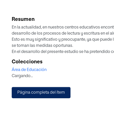
Resumen
En la actualidad, en nuestros centros educativos encon
desarrollo de los procesos de lectura y escritura en el 
Esto es muy significativo y preocupante, ya que puede 
se toman las medidas oportunas.
En el desarrollo del presente estudio se ha pretendido co
el nivel de lectura y escritura alcanzado por los niños y 
Colecciones
concretamente del alumnado del tercer nivel del segundo
Área de Educación
seleccionó a 30 niños/as de un colegio público de Astur
Cargando...
experimental, correlacional y de carácter descriptiva. La
analizadas mediante el cuestionario de madurez Neuropsic
variable de lateralidad será valorada por el Test de late
Página completa del ítem
educación (Martín Lobo, et al. 2011).
Una vez recogidos los datos y analizados, observamos e
la lateralidad y el proceso lecto-escritor, ya que el alum
obtienen peores puntuaciones en las pruebas anteriores