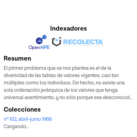
Indexadores
Resumen
El primer problema que se nos plantea es el de la
diversidad de las tablas de valores vigentes, casi tan
múltiples como los individuos. De hecho, no existe una
sola ordenación jerárquica de los valores que tenga
universal asentimiento, y no sólo porque sea desconocida
por la mayoría, sino por las valoraciones dispares,
Colecciones
antitéticas, que simultáneamente se dan en torno nuestro
nº 102, abril-junio 1968
y que hacen tan difícil la convivencia. Todas las escuelas
Cargando...
relativistas han subrayado la subjetividad de todos los
órdenes valorales y para fundamentar su posición, no han