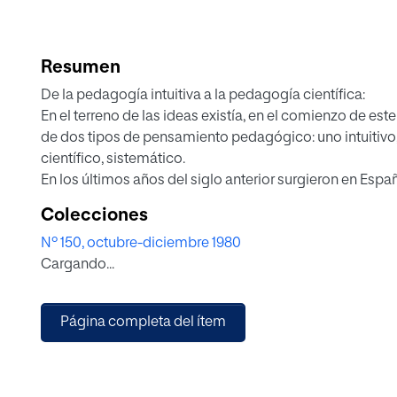
Resumen
De la pedagogía intuitiva a la pedagogía científica:
En el terreno de las ideas existía, en el comienzo de est
de dos tipos de pensamiento pedagógico: uno intuitivo,
científico, sistemático.
En los últimos años del siglo anterior surgieron en Esp
cierto sentido pusieron a nuestro país en la vanguardia 
Colecciones
Enseñanza, creada en 1876 por Francisco Giner de los Rí
Nº 150, octubre-diciembre 1980
Andrés Manjón en 1889, son dos innovaciones importan
Cargando...
vigencia en nuestros días.
Página completa del ítem