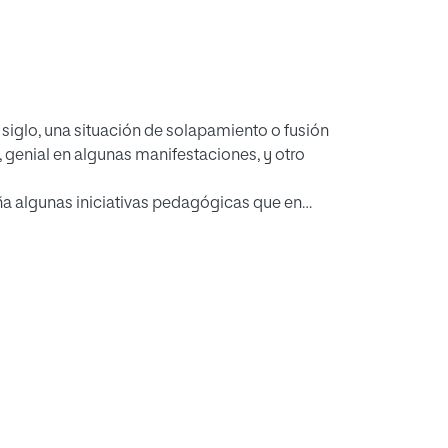
e siglo, una situación de solapamiento o fusión
 genial en algunas manifestaciones, y otro
aña algunas iniciativas pedagógicas que en
de los países europeos. La Institución Libre de
os, y las Escuelas del Ave María, fundadas por
tes, muchas de cuyas ideas siguen teniendo