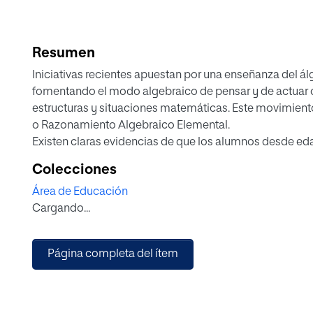
Resumen
Iniciativas recientes apuestan por una enseñanza del ál
fomentando el modo algebraico de pensar y de actuar c
estructuras y situaciones matemáticas. Este movimien
o Razonamiento Algebraico Elemental.
Existen claras evidencias de que los alumnos desde 
pensar algebraicamente. Por ejemplo, pueden trabajar c
Colecciones
aprendizaje relacional del signo igual, generalizar alg
Área de Educación
establecer sencillas relaciones funcionales (Stephens, Bla
Cargando...
2015).
Desarrollar el pensamiento algebraico desde Educación I
alumnos para el álgebra en etapas posteriores, sobre 
Página completa del ítem
pequeños a estructurar su pensamiento y a desarrollar 
2017)
El principal objetivo de este Trabajo Fin de Master ha s
intervención con alumnos del segundo ciclo de Educació