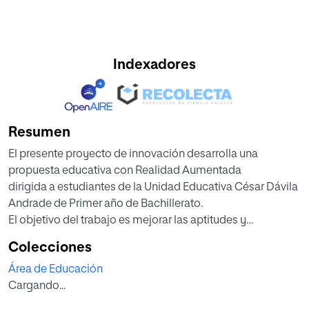
Indexadores
Resumen
El presente proyecto de innovación desarrolla una
propuesta educativa con Realidad Aumentada
dirigida a estudiantes de la Unidad Educativa César Dávila
Andrade de Primer año de Bachillerato.
El objetivo del trabajo es mejorar las aptitudes y
conocimientos en la asignatura de Física. Para
Colecciones
ello, se ha realizado una revisión de la bibliografía
Área de Educación
existente para conocer los beneficios de la RA en
Cargando...
contextos educativos. Los resultados muestran que la
implementación de propuestas didácticas que