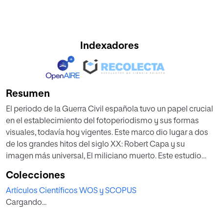
Indexadores
Resumen
El periodo de la Guerra Civil española tuvo un papel crucial
en el establecimiento del fotoperiodismo y sus formas
visuales, todavía hoy vigentes. Este marco dio lugar a dos
de los grandes hitos del siglo XX: Robert Capa y su
imagen más universal, El miliciano muerto. Este estudio
analiza el proceso de creación de ambos mitos, donde la
Colecciones
participación de la fotógrafa Gerda Taro resultó esencial
Artículos Científicos WOS y SCOPUS
tanto en la creación de la imagen pública del fotógrafo
Cargando...
como en el asentamiento de la fotografía como
conmoción, una de las formas más duraderas del