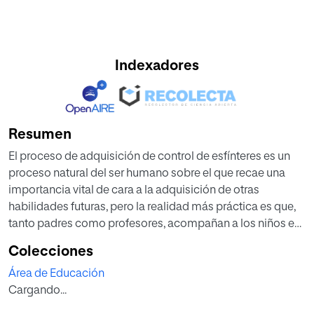
Indexadores
Resumen
El proceso de adquisición de control de esfínteres es un
proceso natural del ser humano sobre el que recae una
importancia vital de cara a la adquisición de otras
habilidades futuras, pero la realidad más práctica es que,
tanto padres como profesores, acompañan a los niños en
este proceso sin prestar mayor importancia al mismo,
Colecciones
más allá de la esperanza de la propia adquisición de
Área de Educación
forma intuitiva y natural. La mayoría de los niños aprende a
Cargando...
controlar esfínteres dentro de su rango de edad
recomendado sin ninguna dificultad pero…. ¿Cuál es el