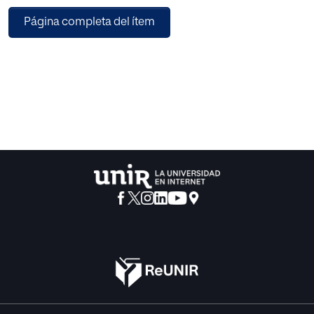
proceso por el que se adquiere este control de esfínteres?
Página completa del ítem
¿Puede un niño con Trastorno por Déficit de Atención con
Hiperactividad (TDAH) controlar sus micciones de igual
forma y en el mismo tiempo que un niño ordinario?
Esto es lo que se quiere investigar en este proyecto. Para
ello se estudiarán las características del trastorno y su
relación con los problemas de control de esfínteres,
analizando si existiera algún factor determinante que
dificultara la adquisición del control de la micción. Una vez
establecidas las causas, se analizarán las consecuencias
de forma práctica.
Para ello, se registrará durante un mes las micciones de
dos sujetos como parte de una muestra, ambos con
enuresis pero sólo uno de ellos con TDAH, con el fin de
establecer si existe de forma real una relación entre el
TDAH y la enuresis. Se completarán estos resultados con
cuestionarios y entrevistas que ayudarán a investigar los
comportamientos y sentimientos asociados a las