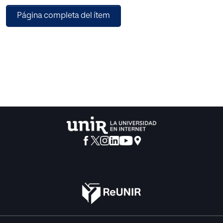
alumnos de alta capacidad, pero que puede aplicarse a
Página completa del ítem
cualquier tipo de diversidad. Por otra parte se estudian las
posibilidades de la tecnología para hacer posible una
mejora de la individualización del proceso de
enseñanzaaprendizaje y para facilitar el aprendizaje al
propio ritmo, lo que conduce a un desarrollo más eficaz
del potencial de los alumnos. Se revisan estudios
relevantes de implantación de la tecnología en la
enseñanza y su evolución en los últimos años y se
discuten las posibilidades de implantación de sistemas
cerrados en situaciones de m-learning como enfoque de
evolución del e-learning.