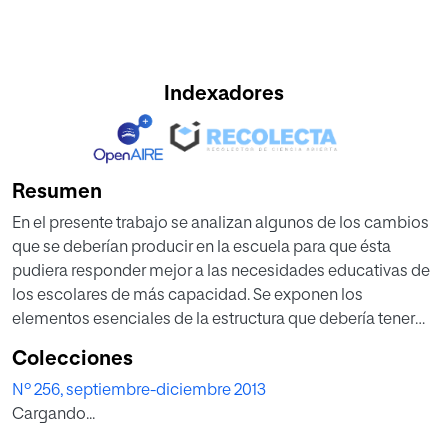
Indexadores
Resumen
En el presente trabajo se analizan algunos de los cambios
que se deberían producir en la escuela para que ésta
pudiera responder mejor a las necesidades educativas de
los escolares de más capacidad. Se exponen los
elementos esenciales de la estructura que debería tener
una escuela basada en la capacidad y no en la edad para
Colecciones
acomodarse a los diferentes ritmos de aprendizaje de los
Nº 256, septiembre-diciembre 2013
escolares. Se analizan las peculiaridades de un sistema
Cargando...
didáctico denominado DT-PI desarrollado por J.C. Stanley
en los años 70 específicamente para atender a los