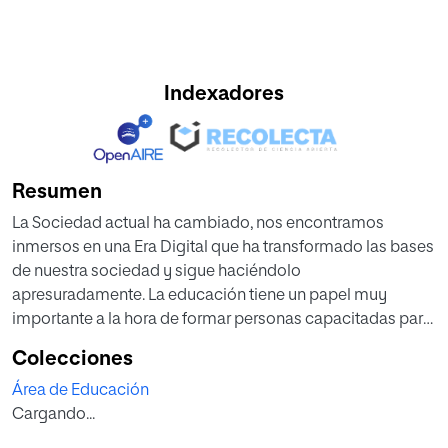
Indexadores
Resumen
La Sociedad actual ha cambiado, nos encontramos
inmersos en una Era Digital que ha transformado las bases
de nuestra sociedad y sigue haciéndolo
apresuradamente. La educación tiene un papel muy
importante a la hora de formar personas capacitadas para
desenvolverse en esta sociedad, por esta razón es
Colecciones
necesario mejorarla y adaptarla a las nuevas necesidades,
Área de Educación
creando de este modo un nuevo paradigma
Cargando...
educativo.Uno de los proyectos contemporáneos que
pretende conseguir estos objetivos es el dirigido por Pere