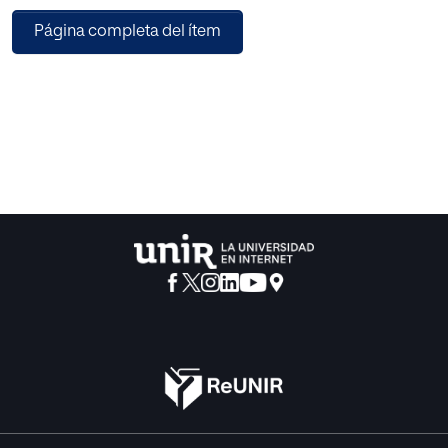
Marqués, basado en la implantación de un currículum
Página completa del ítem
bimodal, a partir del cual, los alumnos, deben memorizar
la información necesaria para su aprendizaje, además de
realizar actividades prácticas de aplicación de los
conocimientos. De esta manera se pretende dotar a los
alumnos con las capacidades necesarias para resolver
problemas en su vida cotidiana y mejorar el rendimiento
escolar. Para ello, es básica la aplicación de las TIC, así
como la utilización de distintos métodos de evaluación.
Este currículum es aplicable a todas las materias, aunque,
cada una debe adaptar su aplicación a sus necesidades. Si
nos centramos en las Ciencias Sociales se puede observar
como es necesario adaptar las actividades, de carácter
práctico, a las demandas específicas de esta asignatura y,
como consecuencia, la evaluación. Lo que lleva a aplicar el
currículum bimodal de manera parcial. Por esta razón, a
continuación se presentará un seguido de actividades
adaptadas para aplicar esta metodología en el aula de