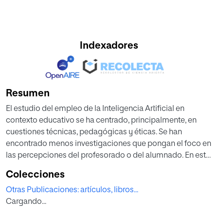
Indexadores
Resumen
El estudio del empleo de la Inteligencia Artificial en
contexto educativo se ha centrado, principalmente, en
cuestiones técnicas, pedagógicas y éticas. Se han
encontrado menos investigaciones que pongan el foco en
las percepciones del profesorado o del alumnado. En este
sentido, esta investigación desea sentar las bases sobre
Colecciones
un posible análisis de las principales ventajas y
Otras Publicaciones: artículos, libros...
desventajas que el profesorado observa acerca del uso de
Cargando...
herramientas de Inteligencia Artificial. Para ello, se ha
distribuido un cuestionario de carácter mixto, con