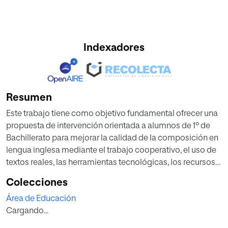
Indexadores
Resumen
Este trabajo tiene como objetivo fundamental ofrecer una
propuesta de intervención orientada a alumnos de 1º de
Bachillerato para mejorar la calidad de la composición en
lengua inglesa mediante el trabajo cooperativo, el uso de
textos reales, las herramientas tecnológicas, los recursos
TIC y el fomento de la destreza de aprender a aprender.
Colecciones
Además, mediante la metodología de Aprendizaje
Área de Educación
Basado en Proyectos se consigue un ambiente de
Cargando...
inclusión, se impulsa el trabajo en equipo, y sirve de guía
para que los alumnos adquieran autonomía en el proceso