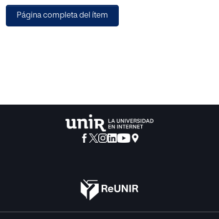
de enseñanza-aprendizaje, siendo partícipes y
Página completa del ítem
precursores del conocimiento y favoreciendo el
aprendizaje significativo.
La propuesta de intervención está elaborada para ponerse
en práctica durante ocho sesiones en las que los grupos
de discentes deberán realizar un blog cooperativo en base
a la redacción de textos en la lengua meta, utilizando las
herramientas que les faciliten la adquisición de
conocimientos y que propicien la activación de
conocimientos previos. Para diseñar la propuesta, se ha
llevado a cabo una investigación teórica y un estudio
previo sobre todas las metodologías didácticas
planteadas con la finalidad de crear una metodología
activa, moderna e innovadora que sea de ayuda para
enseñar a redactar saliéndose del estándar de las
metodologías monótonas.
En conclusión, este proyecto ejemplifica cómo mediante
el uso de metodologías basadas en el aprendizaje