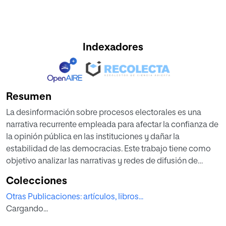
Indexadores
Resumen
La desinformación sobre procesos electorales es una
narrativa recurrente empleada para afectar la confianza de
la opinión pública en las instituciones y dañar la
estabilidad de las democracias. Este trabajo tiene como
objetivo analizar las narrativas y redes de difusión de
contenidos de la plataforma Elecciones Transparentes,
Colecciones
entidad activa desde 2019, cuya finalidad es desacreditar
Otras Publicaciones: artículos, libros...
los procesos
Cargando...
electorales en España. Para ello, se realiza un análisis de
contenido de sus dos páginas web, tomando como