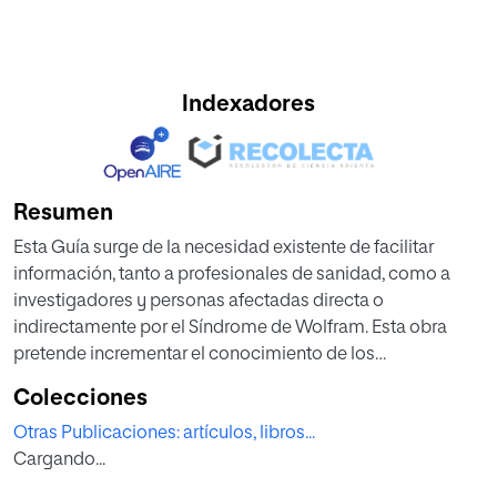
Indexadores
Resumen
Esta Guía surge de la necesidad existente de facilitar
información, tanto a profesionales de sanidad, como a
investigadores y personas afectadas directa o
indirectamente por el Síndrome de Wolfram. Esta obra
pretende incrementar el conocimiento de los
profesionales del Sistema Sanitario Público en este
Colecciones
síndrome. Por lo tanto, esperamos que mejore la atención
Otras Publicaciones: artículos, libros...
sanitaria al colectivo afectado por este síndrome. Así pues,
Cargando...
esta Guía se plantea como un instrumento que permita
orientar a los profesionales, implicados en la asistencia a