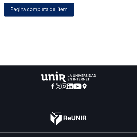
pacientes que sufren la enfermedad, ayudándolos en la
Página completa del ítem
toma de decisiones y disminuyendo la variabilidad en la
práctica clínica, al fundamentarse en una metodología
rigurosa. Lo que repercutirá directamente en los afectados,
ya que aumentará las posibilidades de que los
profesionales puedan responder a los problemas y
necesidades inherentes a dicha enfermedad. Así como,
elaborar información personalizada según las
características de cada afectado por el síndrome. Por
último, esperaremos conseguir ayudar a los pacientes,
familiares y allegados.