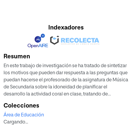
Indexadores
Resumen
En este trabajo de investigación se ha tratado de sintetizar
los motivos que pueden dar respuesta a las preguntas que
puedan hacerse el profesorado de la asignatura de Música
de Secundaria sobre la idoneidad de planificar el
desarrollo la actividad coral en clase, tratando de
argumentar por qué puede ser una decisión acertada.
Colecciones
Para establecer un marco teórico, por un lado, se ha
Área de Educación
analizado el currículo de la asignatura presente en la
Cargando...
legislación, con el fin de encontrar relaciones y justificar la
inclusión de la actividad coral en el aula; por otro lado, y