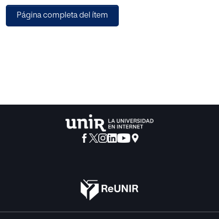
con objetivo similar, se ha pretendido sintetizar diferentes
Página completa del ítem
aspectos beneficiosos en el plano de desarrollo personal
socio-personal de los adolescentes del hecho de cantar
en grupo. Para ello se ha recurrido a bibliografía de
referencia en relación a este tema.
También se incluye un breve estudio de campo acerca de
la opinión que puedan tener los jóvenes sobre la actividad
musical, en general, y coral, en particular. El objeto de este
estudio ha sido comprobar si los principales
protagonistas del proceso de enseñanza-aprendizaje
tienen una buena predisposición hacia la práctica coral en
el aula. Con el fin de resultar lo más útil posible a aquellos
lectores interesados en la materia, se desarrolla una serie
de ejercicios y actividades diseñadas para trabajarlas en
el aula de Música en Secundaria, en base a todo lo anterior,
a modo de ejemplo y sin más pretensión que ser un
impulso a la imaginación y la creatividad del profesorado
interesado en aplicar el canto coral en sus clases.