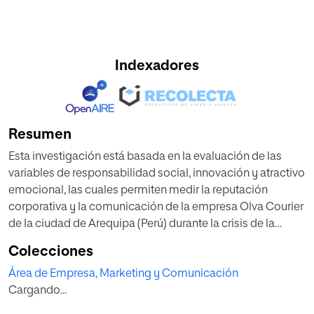
Indexadores
Resumen
Esta investigación está basada en la evaluación de las
variables de responsabilidad social, innovación y atractivo
emocional, las cuales permiten medir la reputación
corporativa y la comunicación de la empresa Olva Courier
de la ciudad de Arequipa (Perú) durante la crisis de la
Covid-19. Para lograr este propósito, se busca conocer la
Colecciones
percepción que tienen los clientes externos sobre las
Área de Empresa, Marketing y Comunicación
variables en medio de la pandemia. El estudio se apoya en
Cargando...
la teoría de Comunicación en Crisis Situacional propuesta
por Timothy Coombs. La teoría afirma que las personas