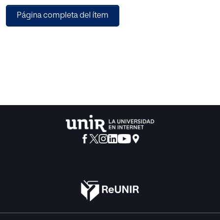
realizan atribuciones del nivel de responsabilidad de las
Página completa del ítem
organizaciones en contextos de crisis.
Para medir las tres variables seleccionadas se utilizaron
modelos de medición de reputación corporativa como,
Merco y RepTrak. La muestra fue seleccionada por la
técnica de Conveniencia y de Quota. En total, participaron
180 personas del cuestionario digital, de los cuales 53 %
fueron hombres, entre 25 a 35 años de edad (36%). Los
resultados fueron procesados con el test estadístico de
Pearson. Se halló que los clientes externos consideran más
el atractivo emocional e innovación que ofrece la empresa
durante la crisis, como factores que le permiten mantener,
y hasta, elevar la reputación corporativa.