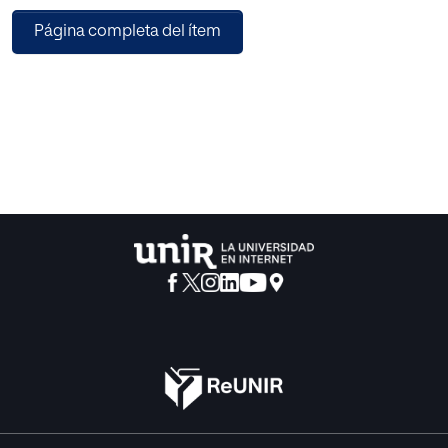
El AC (aprendizaje cooperativo) entiende la cooperación
Página completa del ítem
como una unión entre personas en búsqueda de una
mutua ayuda, realizando actividades conjuntas de manera
que favorece una educación entre iguales, los cuales van a
aumentar sus conocimientos intelectuales o bien sus
destrezas y habilidades sociales, que hoy en día son muy
perseguidas por las empresas, en búsqueda de personas
capacitadas para trabajar en equipo.
Esto no será posible sin un guía-profesor, el cual será una
figura indispensable con ciertas habilidades y unos
conocimientos básicos en esta herramienta para así
poderla llevar a cabo. Para el estudio de campo, los
profesores del CS (ciclo superior) de AFD han respondido
unas encuestas con las cuales se pretende describir la
aplicación del AC en este sector, conociendo las ventajas
que reporta en el alumnado una adecuada, guiada y
constante aplicación.
Las conclusiones que se obtienen tras esta investigación,