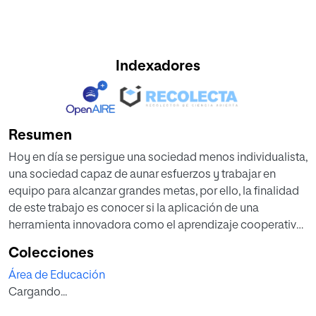
Indexadores
Resumen
Hoy en día se persigue una sociedad menos individualista,
una sociedad capaz de aunar esfuerzos y trabajar en
equipo para alcanzar grandes metas, por ello, la finalidad
de este trabajo es conocer si la aplicación de una
herramienta innovadora como el aprendizaje cooperativo
en el proceso enseñanza-aprendizaje en el ciclo superior
Colecciones
de animación y actividades físicas y deportivas del centro
Área de Educación
Santa Joaquina de Vedruna, proporciona grandes
Cargando...
beneficios de cara a una mayor preparación para la vida
en sociedad y la vida laboral.