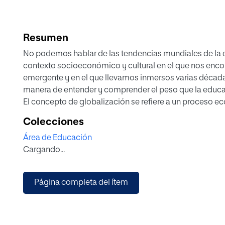
Resumen
No podemos hablar de las tendencias mundiales de la e
contexto socioeconómico y cultural en el que nos enc
emergente y en el que llevamos inmersos varias década
manera de entender y comprender el peso que la educac
El concepto de globalización se refiere a un proceso ec
fomenta la interdependencia de los distintos países y r
Colecciones
temporales, económicas, políticas, comunicacionales y
Área de Educación
Que el mundo ha cambiado es un hecho indiscutible y j
Cargando...
transformando también nuestros modelos de comunica
tecnológico y el impacto de las redes sociales, se ha li
economía dejando atrás el concepto de ventaja compar
Página completa del ítem
en los precios, la venta de productos básicos o materia
lo que prima es potenciar elementos que hagan a las 
demás, destacando la eficiencia, la capacidad de diferen
tecnológico.