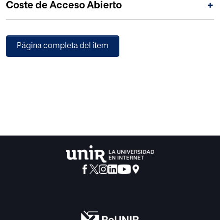
Coste de Acceso Abierto
+
territorios americanos o europeos.
Página completa del ítem