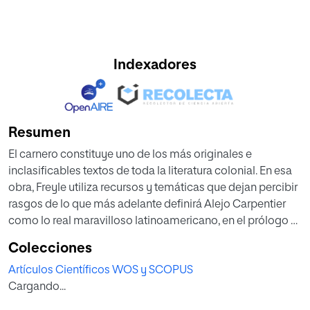
Indexadores
Resumen
El carnero constituye uno de los más originales e
inclasificables textos de toda la literatura colonial. En esa
obra, Freyle utiliza recursos y temáticas que dejan percibir
rasgos de lo que más adelante definirá Alejo Carpentier
como lo real maravilloso latinoamericano, en el prólogo a
El reino de este mundo. La sombra de Freyle en el escritor
Colecciones
cubano se aprecia en el tratamiento de la dualidad entre
Artículos Científicos WOS y SCOPUS
dos mundos, dos miradas que marcan las culturas e
Cargando...
interpretaciones, a veces diametralmente opuestas, entre
los individuos de los dos continentes que confluyen en