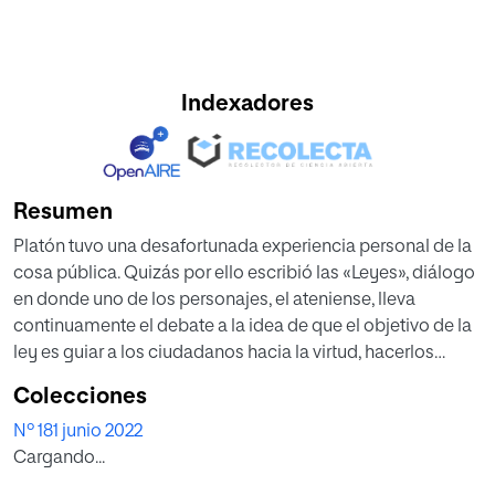
Indexadores
Resumen
Platón tuvo una desafortunada experiencia personal de la
cosa pública. Quizás por ello escribió las «Leyes», diálogo
en donde uno de los personajes, el ateniense, lleva
continuamente el debate a la idea de que el objetivo de la
ley es guiar a los ciudadanos hacia la virtud, hacerlos
nobles y sabios. El filósofo griego insiste en que el buen
Colecciones
gobierno no puede darse por sentado y en que la razón es
Nº 181 junio 2022
la clave del avance: «No puede ser una casualidad que el
Cargando...
nombre de esta institución tan maravillosa, la ley (nomos),
se relacione de forma tan sugerente con la razón (nous)».