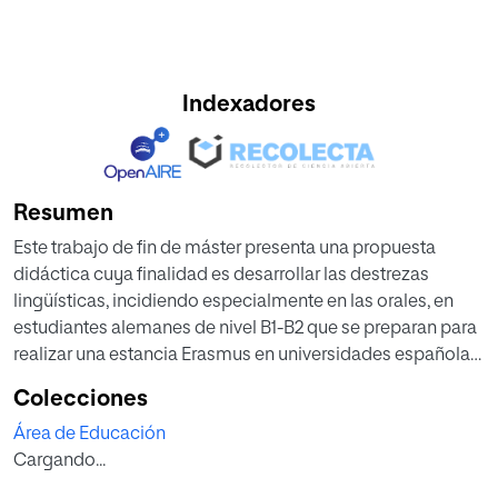
Indexadores
Resumen
Este trabajo de fin de máster presenta una propuesta
didáctica cuya finalidad es desarrollar las destrezas
lingüísticas, incidiendo especialmente en las orales, en
estudiantes alemanes de nivel B1-B2 que se preparan para
realizar una estancia Erasmus en universidades españolas.
Para ello, se parte de un marco conceptual en el que
Colecciones
analizamos tres aspectos: en primer lugar, la competencia
Área de Educación
plurilingüe y la competencia comunicativa y sus
Cargando...
subcompetencias lingüística, sociolingüística y
pragmática; en segundo lugar, se definen las destrezas