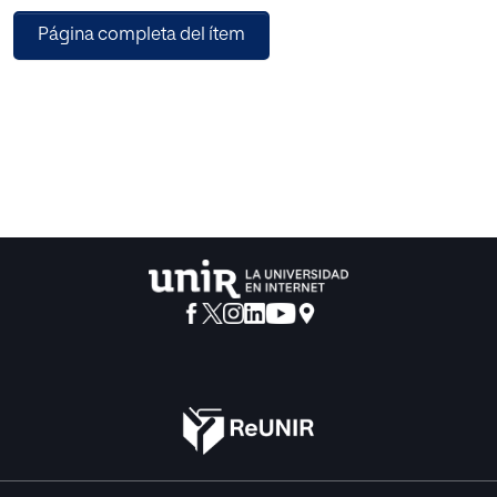
lingüísticas y se examinan sus características,
Página completa del ítem
funcionamiento y estrategias; en tercer lugar, se
profundiza en el método empleado en la propuesta, el
enfoque por tareas, así como en el papel que desempeña
en la mejora de las destrezas lingüísticas, y se relaciona
con los juegos de rol y de simulación. Finalmente, se
presenta la propuesta didáctica que se desarrolla en siete
sesiones articuladas en torno a escenarios propios de la
vida estudiantil. Se persigue, así, recrear escenarios
frecuentes para facilitar posteriormente el empleo de las
destrezas lingüísticas en un contexto real de inmersión. En
todas las sesiones hay al menos un juego de rol o de
simulación o una tarea interactiva que preparan al alumno
para realizar la tarea final: un juego teatral en el que se
recojan los contenidos tratados.