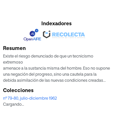
Indexadores
Resumen
Existe el riesgo denunciado de que un tecnicismo
extremoso
amenace a la sustancia misma del hombre. Eso no supone
una negación del progreso, sino una cautela para la
debida asimilación de las nuevas condiciones creadas
por la
Colecciones
técnica a la vida humana. En efecto, antes de la aparición
nº 79-80, julio-diciembre 1962
del progreso industrial el hombre vivía en directo contacto
Cargando...
con la naturaleza. En la actualidad se ha interpuesto la
técnica