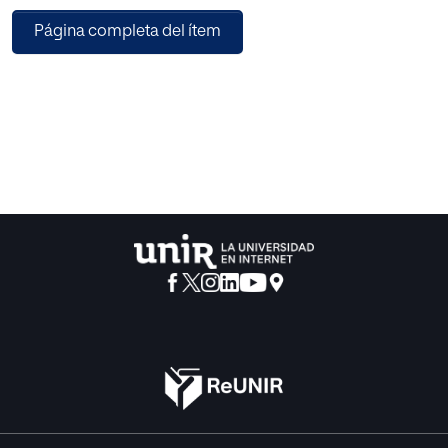
entre ambos, a modo de nuevo substrato mantenedor de
Página completa del ítem
las condiciones humanas. El hombre cada vez tiene
menos
trato con la naturaleza, porque colectivamente prefiere
interponer
artificios técnicos para el dominio y la manipulación
de la misma. Quiere ello decir que los condicionamientos
naturales acaso sean mejor dominados, pero el hombre
no
consigue este dominio sin pagar un alto precio por él, y así
viene a crearse condicionamientos nuevos de su propia
conducta
humana, emanados del artificio técnico que él mismo
se ha creado como conveniente al nuevo género de vida.
El
sustentáculo actual de la libertad en el plano material es,
para muchos, más que la naturaleza, la técnica. A ella se
vuelve ahora el esfuerzo secular y titánico del hombre por