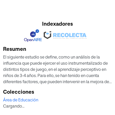
Indexadores
Resumen
El siguiente estudio se define, como un análisis de la
influencia que puede ejercer el uso instrumentalizado de
distintos tipos de juego, en el aprendizaje perceptivo en
niños de 3-4 años. Para ello, se han tenido en cuenta
diferentes factores, que pueden intervenir en la mejora de
dichos aprendizajes, como pueden ser la influencia del
Colecciones
entorno (de los iguales, de niños con más capacidades,
Área de Educación
del maestro, de la interacción con todos ellos), el grado de
Cargando...
motivación, el nivel de lenguaje y el medio. De alguna
manera, todos estos factores pueden estar