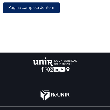
interrelacionados, para dar lugar a una mayor capacidad
Página completa del ítem
de desarrollo de los esquemas de conocimiento, que
gradualmente van construyendo los alumnos de estas
edades. Con esta investigación, se pretende encontrar
conexión entre los distintos elementos que favorecen un
mayor aprendizaje, y dar posibles respuestas a los
motivos que facilitan su mayor desarrollo.