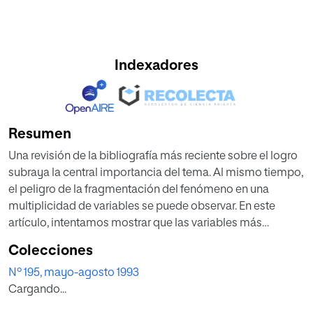
Indexadores
Resumen
Una revisión de la bibliografía más reciente sobre el logro
subraya la central importancia del tema. Al mismo tiempo,
el peligro de la fragmentación del fenómeno en una
multiplicidad de variables se puede observar. En este
artículo, intentamos mostrar que las variables más
significativas están vinculadas a los elementos que
Colecciones
constituyen el yo. Nuestra hipótesis establece que el
Nº 195, mayo-agosto 1993
esfuerzo es la principal variable independiente, a través del
Cargando...
cual el logro y la capacidad (particularmente la intelectual)
son correlacionadas.