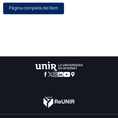
utilizados fueron la prueba caras R, para valorar los niveles
Página completa del ítem
de atención selectiva y para analizar el rendimiento
escolar se realizó una revisión de los reportes de
calificaciones de los estudiantes en las áreas de lengua
española y matemática. Los resultados indican que el 40%
de los participantes presentó un nivel alto de atención
selectiva, seguido por un nivel medio con un 35% de los
participantes. El 47.5% presentó un nivel de aprendizaje en
proceso, seguido por un nivel logrado, alcanzado por 30%
de los participantes en matemática y un 32.5% en lengua
española. No existe relación entre atención selectiva y
género, no existen diferencias significativas entre el sexo y
la atención selectiva, existe diferencias significativas entre
la atención selectiva y el rendimiento en matemática, sin
embargo, no se encontró diferencias entre atención
selectiva y el rendimiento en lengua española. Se
concluye que existe relación significativa de intensidad
moderada entre atención selectiva y el rendimiento