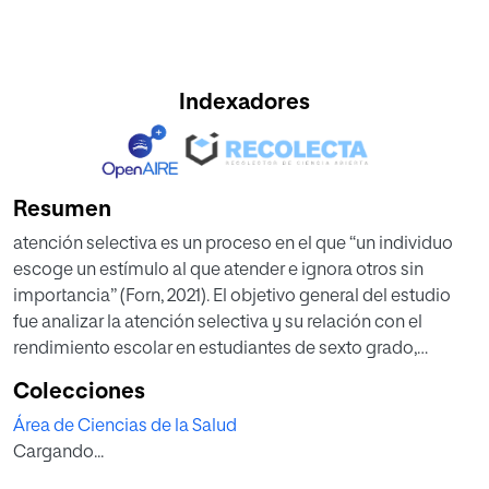
Indexadores
Resumen
atención selectiva es un proceso en el que “un individuo
escoge un estímulo al que atender e ignora otros sin
importancia” (Forn, 2021). El objetivo general del estudio
fue analizar la atención selectiva y su relación con el
rendimiento escolar en estudiantes de sexto grado,
Escuela Primaria Doña Chucha, período 2023-2024. Se
Colecciones
realizó un estudio cuantitativo de tipo no experimental,
Área de Ciencias de la Salud
transversal, descriptivo, correlacional. Se escogió 40
Cargando...
alumnos del grado, mediante un muestreo no
probabilístico por conveniencia. Los instrumentos