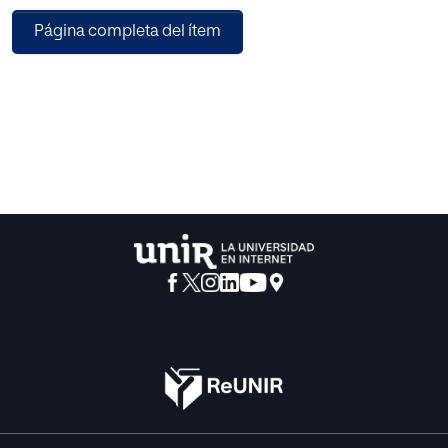
escolar ecológico, se ha utilizado la metodología de
Página completa del ítem
trabajo por proyectos, imperando las actividades de
carácter experimental, tanto de preparación y cuidado del
huerto, como de elaboración de los productos
cosechados en él. A través de dichas actividades en las
que la implicación de las familias también ha estado
presente, se ha logrado un acercamiento al
descubrimiento y disfrute de los alimentos saludables. De
este modo, tanto los escolares como sus familias, han
podido adquirir conocimientos y estrategias para su
inclusión en los hábitos alimentarios del núcleo familiar; y
por ende, se ha logrado en cierta medida al menos, la
consecución del objetivo propuesto de mejorar los
hábitos alimentarios saludables del alumnado.