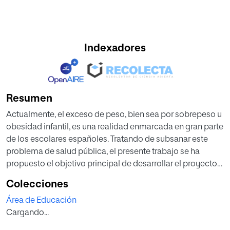
Indexadores
Resumen
Actualmente, el exceso de peso, bien sea por sobrepeso u
obesidad infantil, es una realidad enmarcada en gran parte
de los escolares españoles. Tratando de subsanar este
problema de salud pública, el presente trabajo se ha
propuesto el objetivo principal de desarrollar el proyecto
didáctico “Cosechando vida y salud”, a fin de mejorar los
Colecciones
hábitos alimentarios saludables del alumnado de 4º de
Área de Educación
Educación Primaria, utilizando el huerto escolar ecológico
Cargando...
como recurso educativo. A lo largo de dicha intervención
educativa sustentada en la implementación del huerto