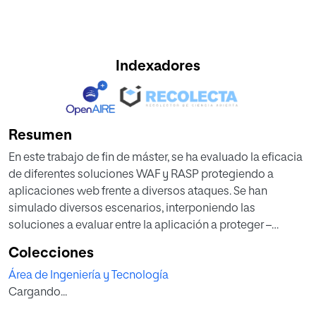
Indexadores
Resumen
En este trabajo de fin de máster, se ha evaluado la eficacia
de diferentes soluciones WAF y RASP protegiendo a
aplicaciones web frente a diversos ataques. Se han
simulado diversos escenarios, interponiendo las
soluciones a evaluar entre la aplicación a proteger –
simulada por dos bancos de pruebas – y la máquina
Colecciones
atacante.
Área de Ingeniería y Tecnología
Los resultados producidos por las distintas soluciones, se
Cargando...
han analizado mediante diversas métricas y se han
ordenado mediante la puntuación F-Score.